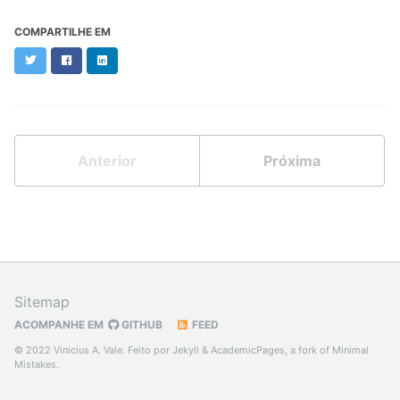
COMPARTILHE EM
Twitter
Facebook
LinkedIn
Anterior
Próxima
Sitemap
ACOMPANHE EM
GITHUB
FEED
© 2022 Vinicius A. Vale. Feito por
Jekyll
&
AcademicPages
, a fork of
Minimal
Mistakes
.